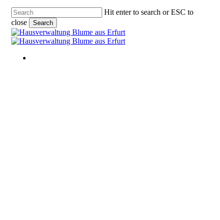
Skip
Hit enter to search or ESC to
to
close
Search
main
Close
content
Search